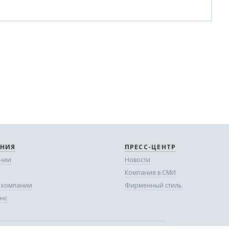
НИЯ
ПРЕСС-ЦЕНТР
нии
Новости
Компания в СМИ
в компании
Фирменный стиль
нс