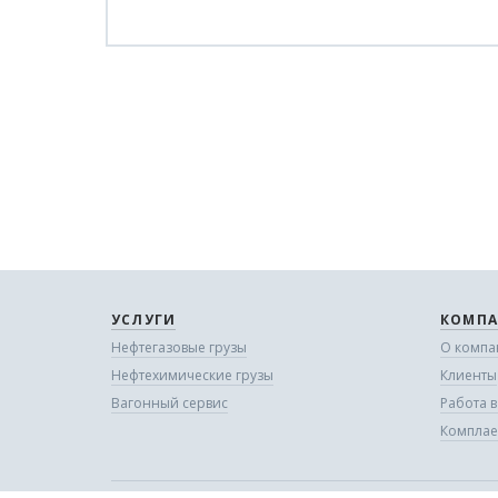
УСЛУГИ
КОМПА
Нефтегазовые грузы
О компа
Нефтехимические грузы
Клиенты
Вагонный сервис
Работа 
Комплае