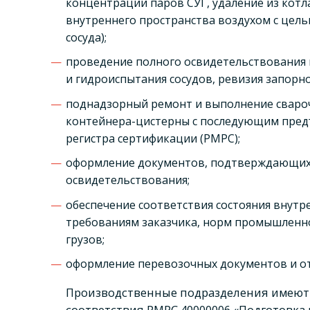
концентрации паров СУГ, удаление из котл
внутреннего пространства воздухом с цел
сосуда);
проведение полного освидетельствования в 
и гидроиспытания сосудов, ревизия запорн
поднадзорный ремонт и выполнение сваро
контейнера-цистерны с последующим предъ
регистра сертификации (РМРС);
оформление документов, подтверждающих 
освидетельствования;
обеспечение соответствия состояния внут
требованиям заказчика, норм промышленно
грузов;
оформление перевозочных документов и от
Производственные подразделения имеют
соответствия РМРС 40000006 «Подготовка