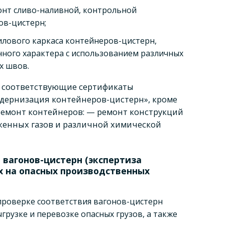
онт сливо-наливной, контрольной
ов-цистерн;
илового каркаса контейнеров-цистерн,
нного характера с использованием различных
х швов.
 соответствующие сертификаты
одернизация контейнеров-цистерн», кроме
«Ремонт контейнеров: — ремонт конструкций
женных газов и различной химической
 вагонов-цистерн (экспертиза
х на опасных производственных
проверке соответствия вагонов-цистерн
грузке и перевозке опасных грузов, а также