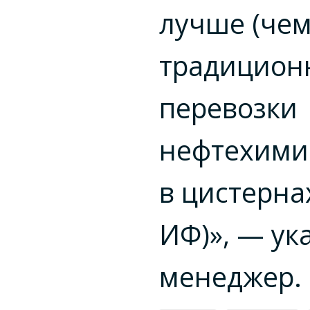
лучше (че
традицион
перевозки
нефтехими
в цистерна
ИФ)», — ук
менеджер.