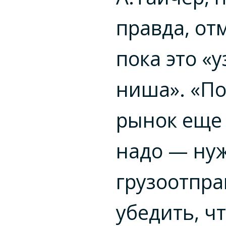
правда, от
пока это «у
ниша». «По
рынок еще 
надо — ну
грузоотпра
убедить, чт