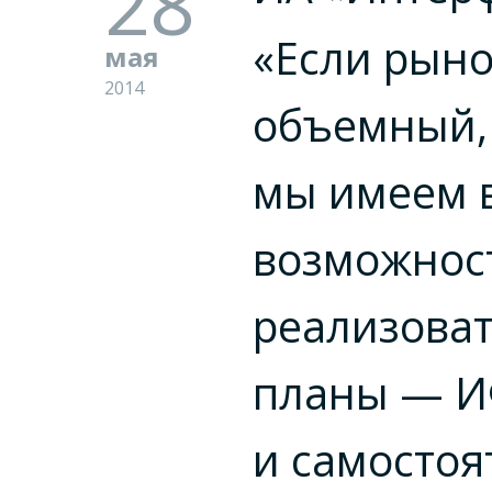
28
«Если рыно
мая
2014
объемный,
мы имеем 
возможнос
реализоват
планы — И
и самосто