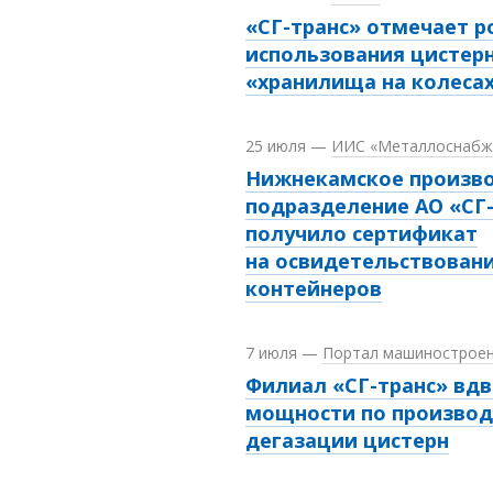
«СГ-транс» отмечает р
использования цистерн
«хранилища на колеса
25 июля
—
ИИС «Металлоснабже
Нижнекамское произв
подразделение АО «СГ
получило сертификат
на освидетельствовани
контейнеров
7 июля
—
Портал машинострое
Филиал «СГ-транс» вдв
мощности по производ
дегазации цистерн