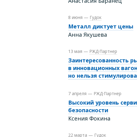
Анастасия Баранец
8 июня
—
Гудок
Металл диктует цены
Анна Якушева
13 мая
—
РЖД·Партнер
Заинтересованность р
в инновационных вагон
но нельзя стимулирова
7 апреля
—
РЖД·Партнер
Высокий уровень серви
безопасности
Ксения Фокина
22 марта
—
Гудок