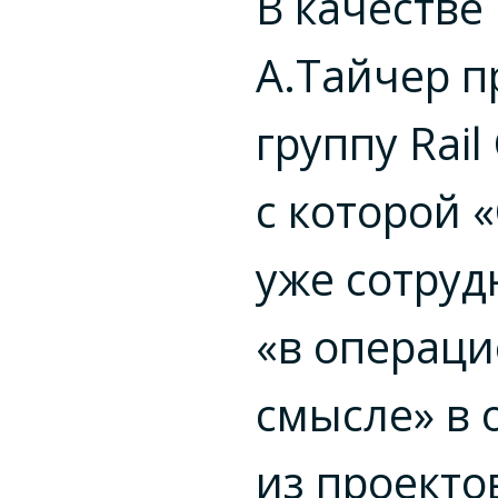
В качестве
А.Тайчер п
группу Rail
с которой 
уже сотру
«в операц
смысле» в 
из проекто