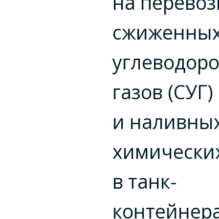
на перевоз
сжиженны
углеводор
газов (СУГ)
и наливны
химических
в танк-
контейнер