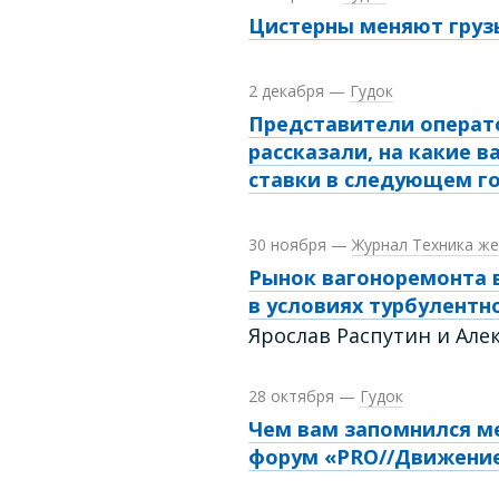
Цистерны меняют груз
2 декабря
—
Гудок
Представители операт
рассказали, на какие в
ставки в следующем г
30 ноября
—
Журнал Техника же
Рынок вагоноремонта в
в условиях турбулентн
Ярослав Распутин и Але
28 октября
—
Гудок
Чем вам запомнился 
форум «PRO//Движение