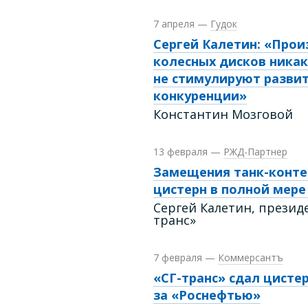
7 апреля
—
Гудок
Сергей Калетин: «Про
колесных дисков ника
не стимулируют разви
конкуренции»
Константин Мозговой
13 февраля
—
РЖД-Партнер
Замещения танк-конт
цистерн в полной мере
Сергей Калетин, президе
транс»
7 февраля
—
Коммерсантъ
«СГ-транс» сдал цисте
за «Роснефтью»