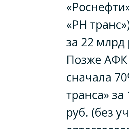
«Роснефти
«РН транс»
за 22 млрд 
Позже АФК
сначала 70
транса» за
руб. (без у