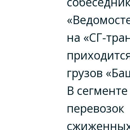
собеседни
«Ведомосте
на «СГ-тра
приходитс
грузов «Ба
В сегменте
перевозок
сжиженны