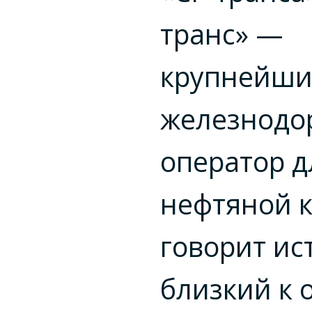
транс» —
крупнейш
железнод
оператор д
нефтяной 
говорит ис
близкий к 