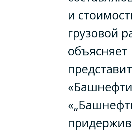
и стоимост
грузовой р
объясняет
представи
«Башнефти
«„Башнефть
придержив