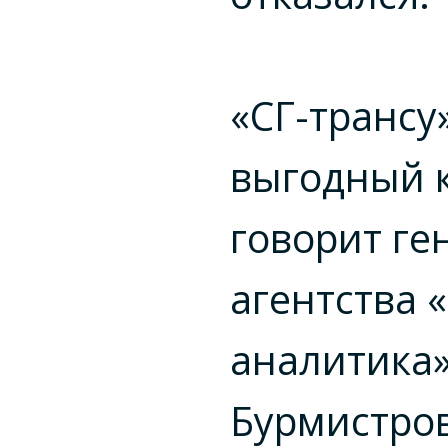
«СГ-трансу
выгодный к
говорит ге
агентства «
аналитика
Бурмистров