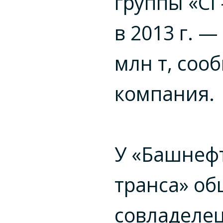
группы «СГ
в 2013 г. —
млн т, соо
компания.
У «Башнефт
транса» о
совладеле