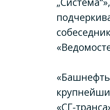
„Система“»
подчеркив
собеседни
«Ведомосте
«Башнефть
крупнейши
«СГ-транса»