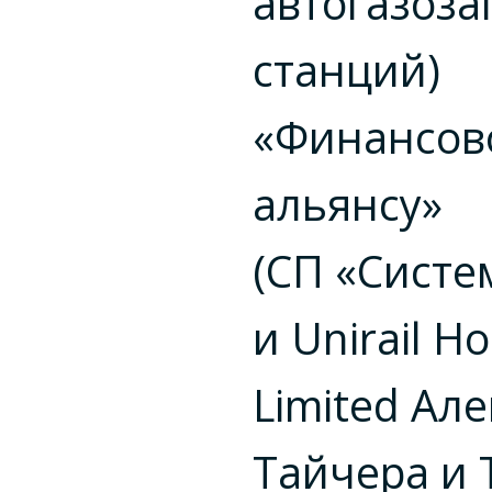
автогазоз
станций)
«Финансов
альянсу»
(СП «Систе
и Unirail Ho
Limited Але
Тайчера и 