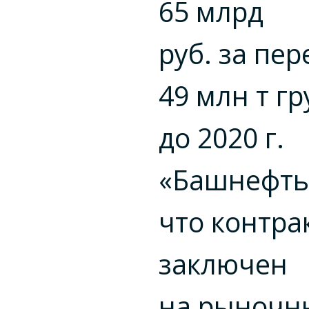
65 млрд
руб. за пер
49 млн т гр
до 2020 г.
«Башнефть»
что контра
заключен
на рыночн