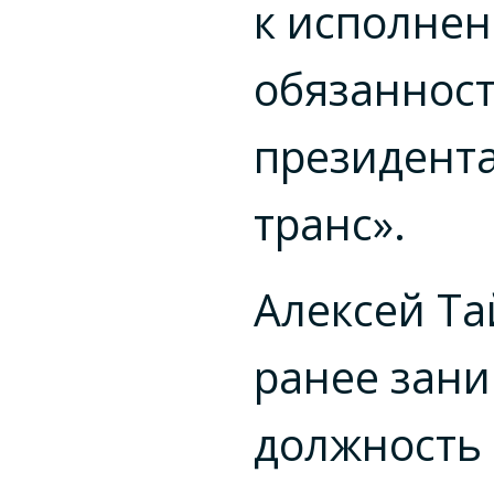
к исполне
обязаннос
президента
транс».
Алексей Та
ранее зан
должность