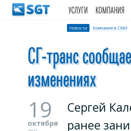
УСЛУГИ
КОМПАНИЯ
Новости
Компания в СМИ
СГ-транс сообщае
изменениях
19
Сергей Кал
ранее зан
октября