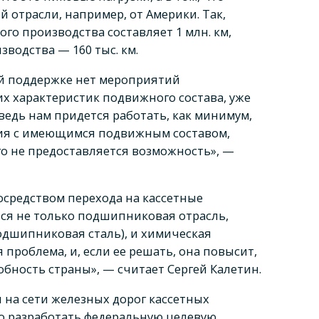
й отрасли, например, от Америки. Так,
ого производства составляет 1 млн. км,
зводства — 160 тыс. км.
ой поддержке нет мероприятий
х характеристик подвижного состава, уже
 ведь нам придется работать, как минимум,
тия с имеющимся подвижным составом,
го не предоставляется возможность», —
посредством перехода на кассетные
я не только подшипниковая отрасль,
одшипниковая сталь), и химическая
я проблема, и, если ее решать, она повысит,
обность страны», — считает Сергей Калетин.
 на сети железных дорог кассетных
 разработать федеральную целевую