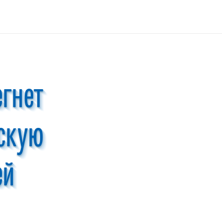
егнет
скую
ей