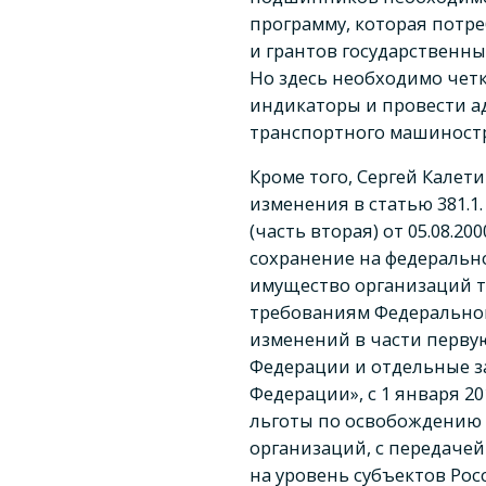
программу, которая потр
и грантов государственн
Но здесь необходимо чет
индикаторы и провести а
транспортного машиностр
Кроме того, Сергей Кале
изменения в статью 381.1
(часть вторая) от 05.08.2
сохранение на федеральн
имущество организаций т
требованиям Федерального
изменений в части перву
Федерации и отдельные з
Федерации», с 1 января 2
льготы по освобождению 
организаций, с передаче
на уровень субъектов Ро