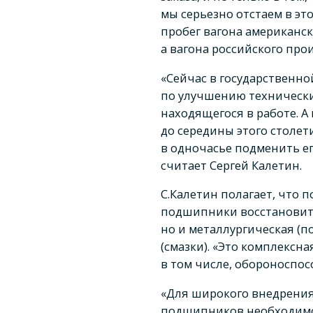
мы серьезно отстаем в это
пробег вагона американск
а вагона российского прои
«Сейчас в государственн
по улучшению технически
находящегося в работе. А
до середины этого столе
в одночасье подменить е
считает Сергей Калетин.
С.Калетин полагает, что 
подшипники восстановитс
но и металлургическая (п
(смазки). «Это комплексна
в том числе, обороноспос
«Для широкого внедрения
подшипников необходимо