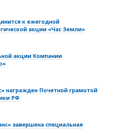
динится к ежегодной
гической акции «Час Земли»
ьной акции Компании
о»
с» награжден Почетной грамотой
ики РФ
анс» завершена специальная