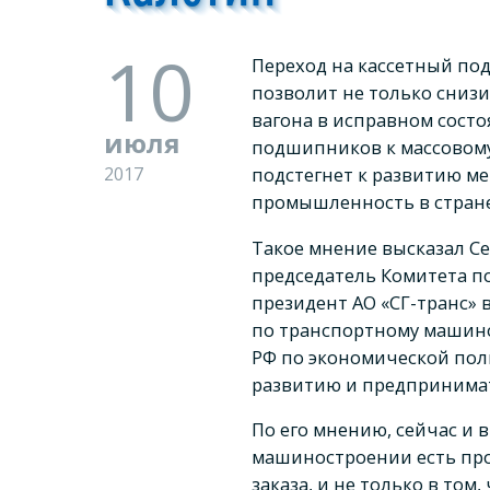
10
Переход на кассетный по
позволит не только сниз
вагона в исправном сост
июля
подшипников к массовому 
2017
подстегнет к развитию м
промышленность в стране
Такое мнение высказал С
председатель Комитета п
президент АО «СГ-транс» 
по транспортному машин
РФ по экономической по
развитию и предпринимат
По его мнению, сейчас и 
машиностроении есть про
заказа, и не только в том,