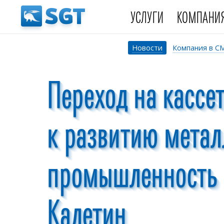
УСЛУГИ
КОМПАНИ
Новости
Компания в С
Переход на кассе
к развитию мета
промышленность в
Калетин