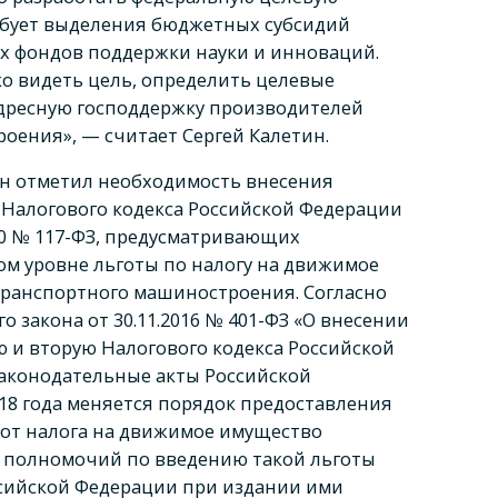
ебует выделения бюджетных субсидий
ых фондов поддержки науки и инноваций.
ко видеть цель, определить целевые
дресную господдержку производителей
оения», — считает Сергей Калетин.
тин отметил необходимость внесения
. Налогового кодекса Российской Федерации
000 № 117-ФЗ, предусматривающих
ом уровне льготы по налогу на движимое
ранспортного машиностроения. Согласно
 закона от 30.11.2016 №
401-ФЗ
«О внесении
ю и вторую Налогового кодекса Российской
аконодательные акты Российской
018 года меняется порядок предоставления
от налога на движимое имущество
й полномочий по введению такой льготы
ссийской Федерации при издании ими