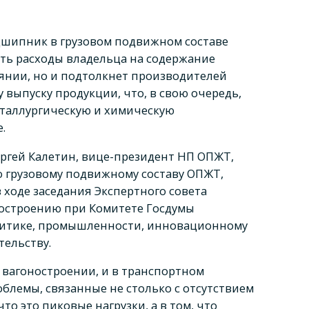
дшипник в грузовом подвижном составе
ить расходы владельца на содержание
оянии, но и подтолкнет производителей
выпуску продукции, что, в свою очередь,
еталлургическую и химическую
.
ергей Калетин, вице-президент НП ОПЖТ,
о грузовому подвижному составу ОПЖТ,
в ходе заседания Экспертного совета
остроению при Комитете Госдумы
литике, промышленности, инновационному
ельству.
в вагоностроении, и в транспортном
блемы, связанные не столько с отсутствием
 что это пиковые нагрузки, а в том, что