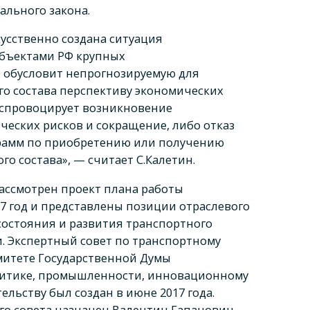
ального закона.
кусственно создана ситуация
убъектами РФ крупных
 обусловит непрогнозируемую для
о состава перспективу экономических
 спровоцирует возникновение
еских рисков и сокращение, либо отказ
рамм по приобретению или получению
го состава», — считает С.Калетин.
рассмотрен проект плана работы
17 год и представлены позиции отраслевого
состояния и развития транспортного
. Экспертный совет по транспортному
итете Государственной Думы
литике, промышленности, инновационному
льству был создан в июне 2017 года.
го совета назначен Валентин Гапанович,