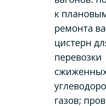
к плановы
ремонта ва
цистерн дл
перевозки
сжиженны
углеводор
газов; про