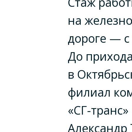
Стаж рабо
на железн
дороге — с 
До приход
в Октябрьс
филиал ко
«СГ-транс»
Александр 