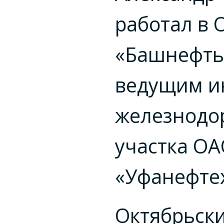
работал в
«Башнефть
ведущим и
железнодо
участка О
«Уфанефте
Октябрьск