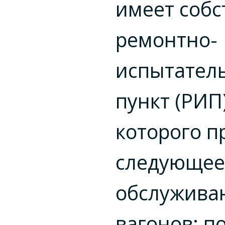
имеет соб
ремонтно-
испытател
пункт (РИП)
которого п
следующее
обслужива
вагонов: п