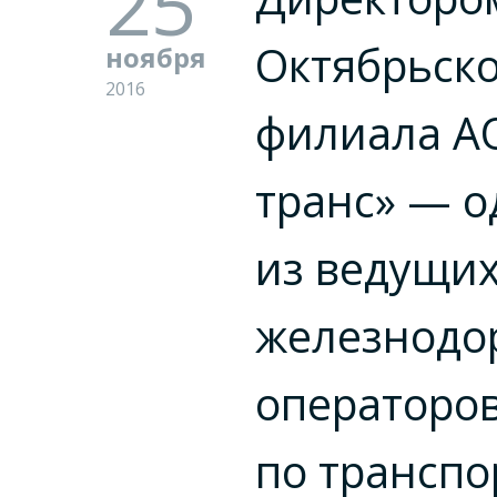
25
Октябрьск
ноября
2016
филиала АО
транс» — о
из ведущи
железнодо
операторо
по транспо