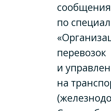
сообщения
по специа
«Организа
перевозок
и управле
на транспо
(железнод