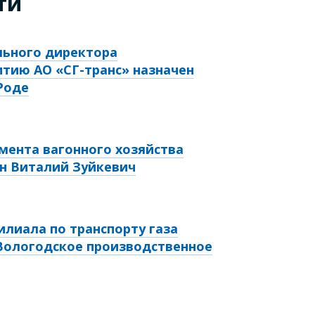
ти
льного директора
итию АО «СГ-транс» назначен
Роде
ента вагонного хозяйства
ен Виталий Зуйкевич
илиала по транспорту газа
Вологодское производственное