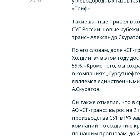
2016
углеводородных газов (СУ
«Таиф».
Такие данные привел в х
СУГ России: новые рубежи
транс» Александр Скурато
По его словам, доля «СГ-
Холдинга» в этом году до
59%. «Кроме того, мы сох
в компаниях „Сургутнефте
являемся единственными
А.Скуратов.
Он также отметил, что в с
АО «СГ-транс» вырос на 2 
производства СУГ в РФ за
компаний по созданию кр
по нашим прогнозам, до 2