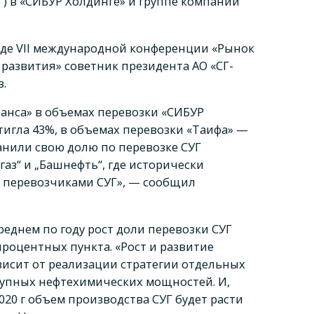
Г) в «СИБУР Холдинге» и группе компаний
оде VII международной конференции «Рынок
 развития» советник президента АО «СГ-
в.
транса» в объемах перевозки «СИБУР
стигла 43%, в объемах перевозки «Таифа» —
ранили свою долю по перевозке СУГ
газ“ и „Башнефть“, где исторически
 перевозчиками СУГ», — сообщил
реднем по году рост доли перевозки СУГ
процентных пункта. «Рост и развитие
висит от реализации стратегии отдельных
упных нефтехимических мощностей. И,
020 г объем производства СУГ будет расти