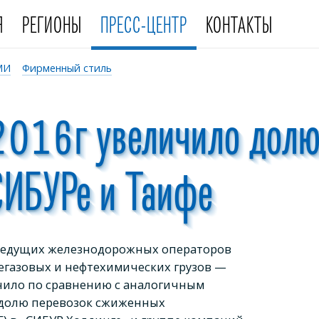
Я
РЕГИОНЫ
ПРЕСС-ЦЕНТР
КОНТАКТЫ
МИ
Фирменный стиль
 2016г увеличило дол
СИБУРе и Таифе
 ведущих железнодорожных операторов
егазовых и нефтехимических грузов —
ичило по сравнению с аналогичным
 долю перевозок сжиженных