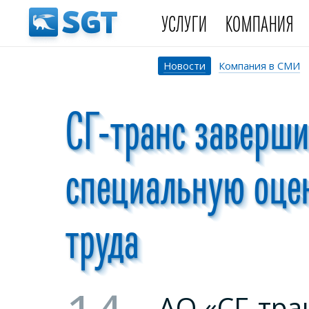
УСЛУГИ
КОМПАНИЯ
Новости
Компания в СМИ
СГ-транс заверш
специальную оце
труда
АО «СГ-тра