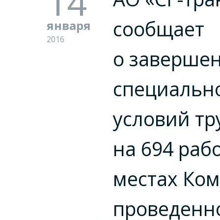
14
сообщает
января
2016
о заверше
специальн
условий тр
на 694 раб
местах Ко
проведенн