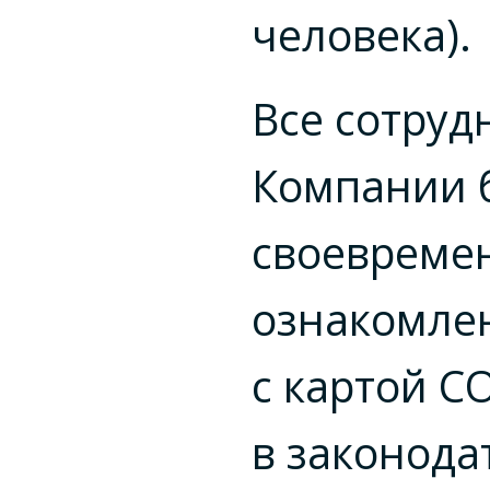
человека).
Все сотруд
Компании 
своевреме
ознакомле
с картой С
в законода