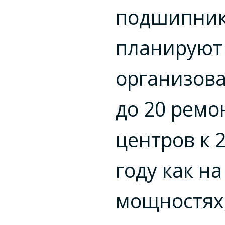
подшипни
планируют
организов
до 20 ремо
центров к
году как на
мощностях,