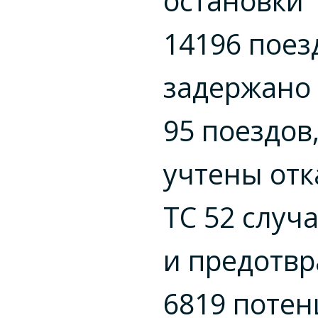
остановки
14196 поез
задержано
95 поездов
учтены от
ТС 52 случ
и предотв
6819 поте