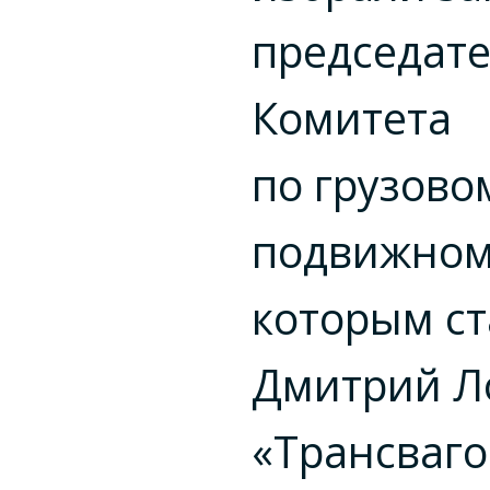
председат
Комитета
по грузово
подвижному
которым ст
Дмитрий Л
«Трансваг