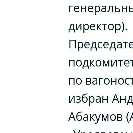
генеральн
директор).
Председат
подкомите
по вагоно
избран Ан
Абакумов 