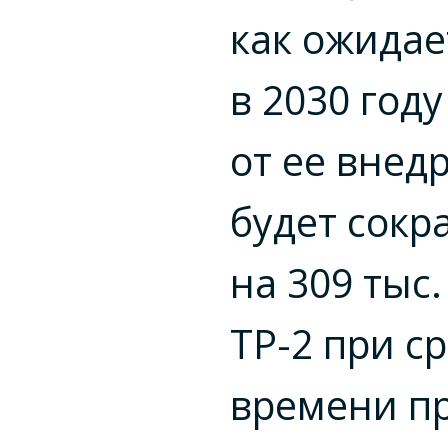
как ожидае
в 2030 год
от ее внед
будет сок
на 309 тыс
ТР-2 при с
времени п