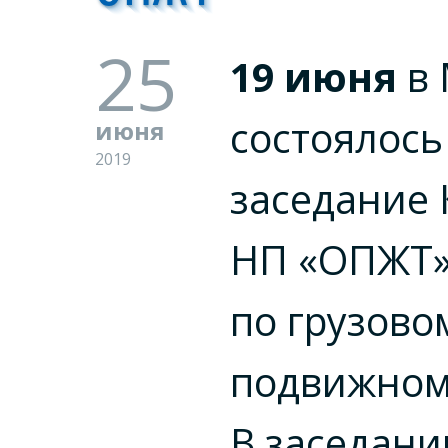
25
19 июня
в
состоялось
июня
2019
заседание 
НП «ОПЖТ
по грузово
подвижному
В заседани