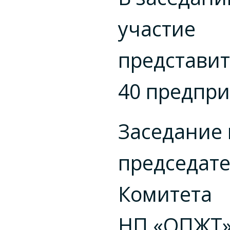
участие
представи
40 предпри
Заседание
председат
Комитета
НП «ОПЖТ