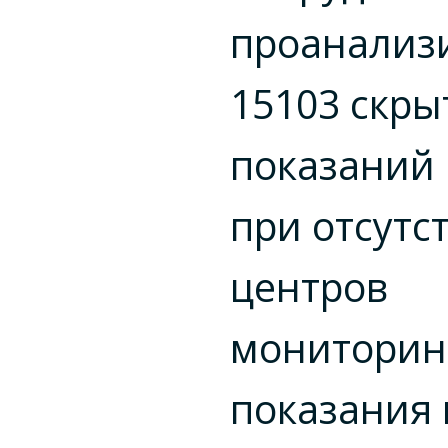
проанализ
15103 скры
показаний
при отсутс
центров
мониторин
показания