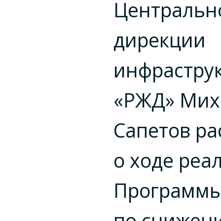
Центральн
дирекции
инфрастру
«РЖД» Мих
Сапетов ра
о ходе реа
Программ
по снижен