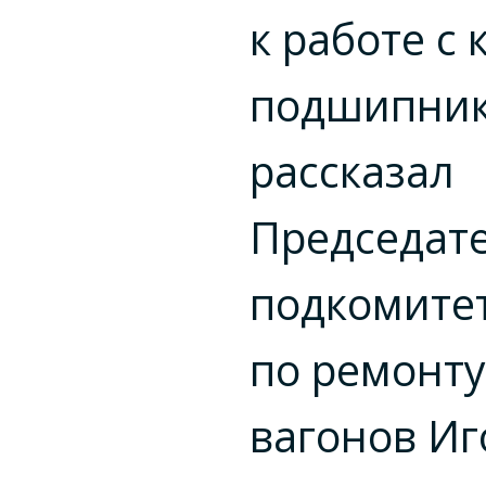
к работе с
подшипни
рассказал
Председат
подкомите
по ремонту
вагонов Иг