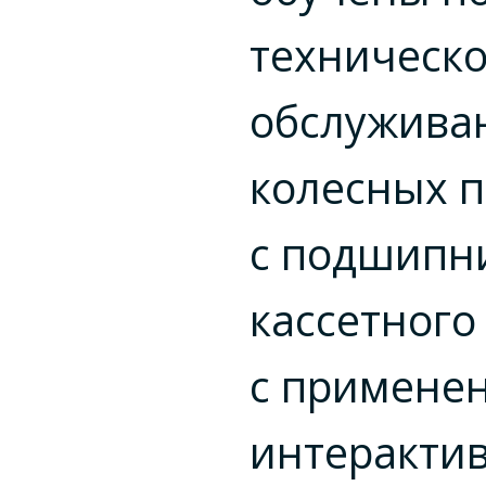
техническо
обслужива
колесных 
с подшипн
кассетного
с примене
интеракти