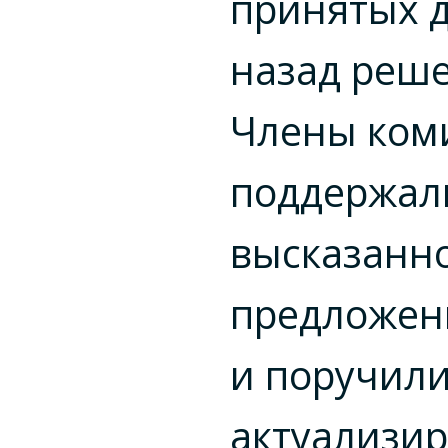
принятых д
назад реш
Члены ком
поддержал
высказанн
предложен
и поручил
актуализир