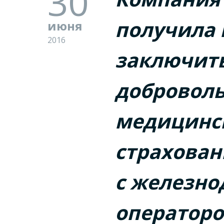
30
получила 
июня
2016
заключить
доброволь
медицинс
страхован
с железн
операторо