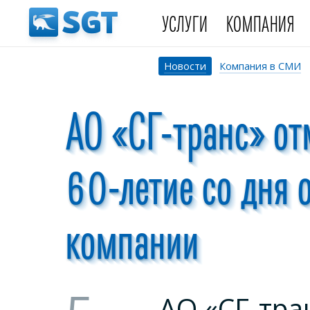
УСЛУГИ
КОМПАНИЯ
Новости
Компания в СМИ
АО «СГ-транс» от
60-летие
со дня 
компании
АО «СГ-тра