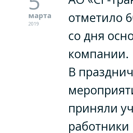
5
отметило
6
марта
2019
со дня осн
компании.
В праздни
мероприят
приняли у
работники