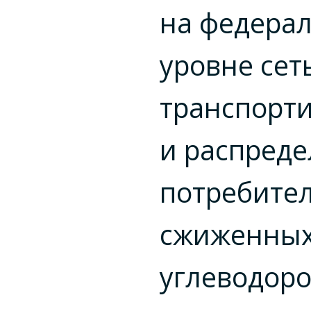
на федера
уровне сет
транспорт
и распред
потребите
сжиженны
углеводор