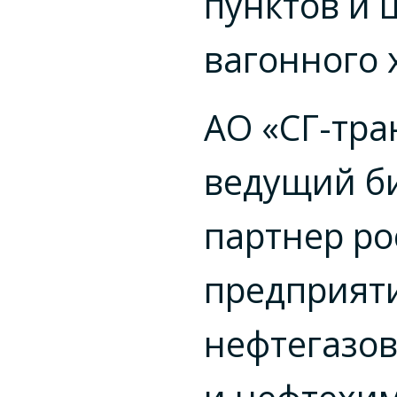
пунктов и 
вагонного 
АО «СГ-тра
ведущий б
партнер ро
предприят
нефтегазов