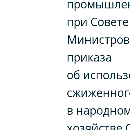
промышле
при Совете
Министров
приказа
об исполь
сжиженного
в народно
хозяйстве 