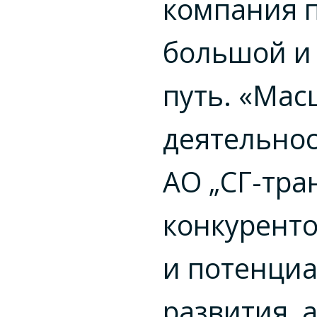
компания 
большой и
путь. «Мас
деятельно
АО „СГ-тран
конкурент
и потенци
развития, 