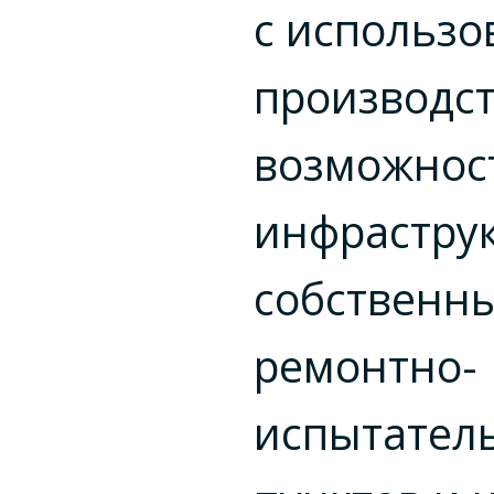
с использ
производс
возможнос
инфрастру
собственн
ремонтно-
испытател