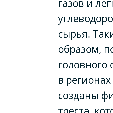
газов и лег
углеводор
сырья. Так
образом, 
головного 
в регионах
созданы ф
треста, ко