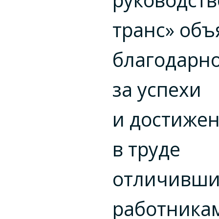
транс» объ
благодарн
за успехи
и достиже
в труде
отличивш
работника