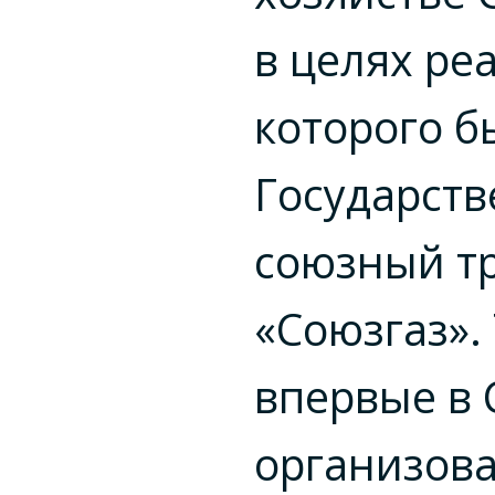
в целях ре
которого б
Государст
союзный т
«Союзгаз».
впервые в 
организов