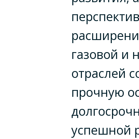
перспекти
расширени
газовой и 
отраслей с
прочную ос
долгосроч
успешной 