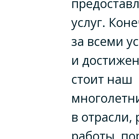
предостав
услуг. Кон
за всеми у
и достиже
стоит наш
многолетн
в отрасли, 
работы, по