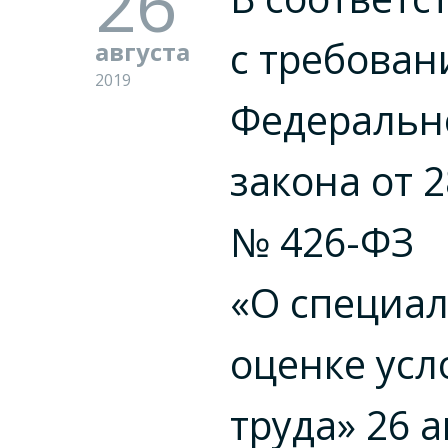
26
с требова
августа
2019
Федеральн
закона от 2
№
426-ФЗ
«О специа
оценке усл
труда» 26 а