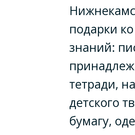
Нижнекамс
подарки к
знаний: п
принадлеж
тетради, н
детского т
бумагу, од