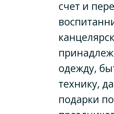
счет и пер
воспитанн
канцелярс
принадлеж
одежду, б
технику, д
подарки по