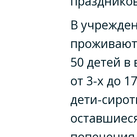
праздников
В учрежде
проживают 
50 детей в 
от
3-х
до 17
дети-сирот
оставшиеся
попечения