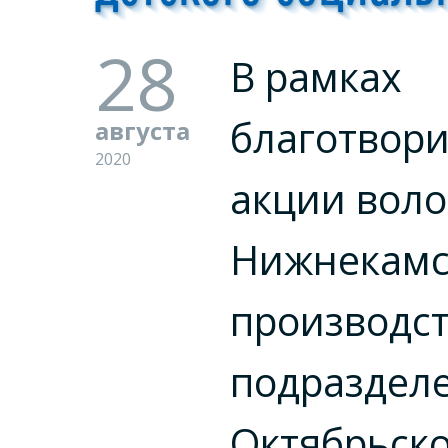
28
В рамках
благотвор
августа
2020
акции вол
Нижнекамс
производс
подраздел
Октябрьск