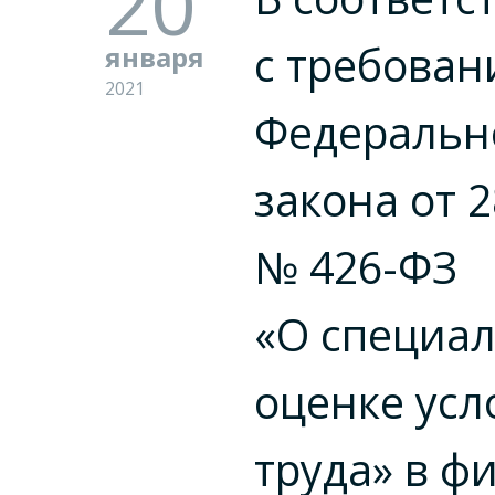
20
с требова
января
2021
Федеральн
закона от 2
№
426-ФЗ
«О специа
оценке усл
труда» в ф