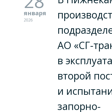
28
производс
января
2026
подраздел
АО «СГ-тра
в эксплуат
второй пос
и испытан
запорно-