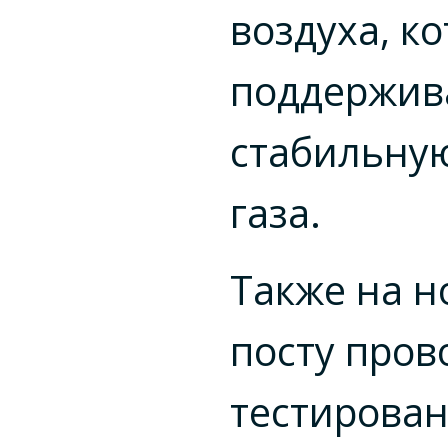
воздуха, к
поддержив
стабильну
газа.
Также на н
посту пров
тестирова