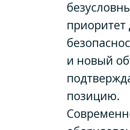
безусловн
приоритет 
безопаснос
и новый об
подтвержда
позицию.
Современн