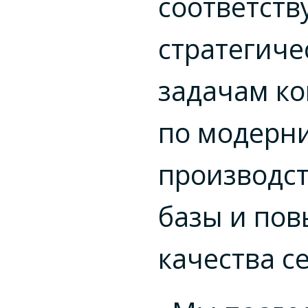
соответств
стратегиче
задачам к
по модерн
производс
базы и по
качества с