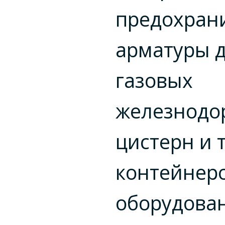
предохран
арматуры 
газовых
железнодо
цистерн и 
контейнеро
оборудова