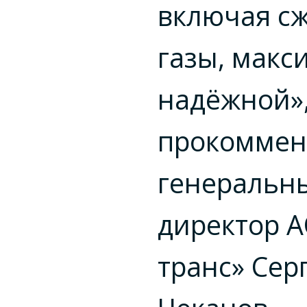
включая с
газы, макс
надёжной»
прокоммен
генеральн
директор А
транс» Сер