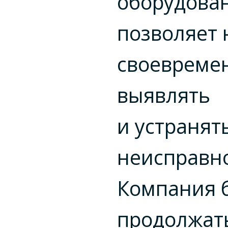
оборудова
позволяет 
своевреме
выявлять
и устранят
неисправно
Компания 
продолжат