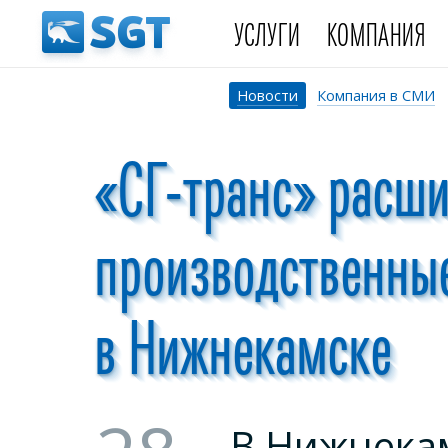
УСЛУГИ
КОМПАНИЯ
Новости
Компания в СМИ
«СГ-транс» расш
производственны
в Нижнекамске
В Нижнека