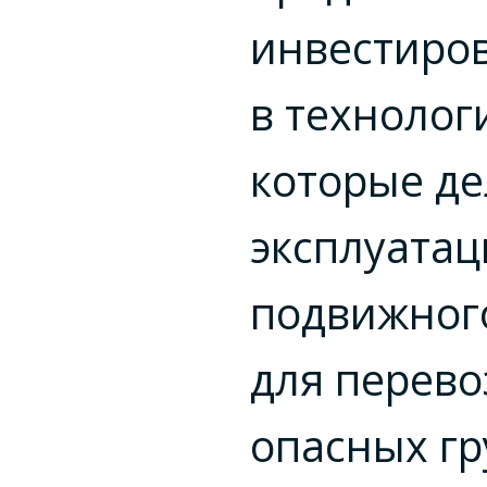
инвестиро
в технолог
которые д
эксплуата
подвижного
для перево
опасных гр