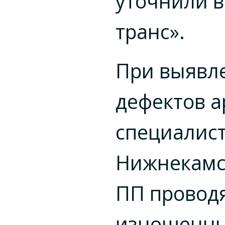
уточнили в
транс».
При выявл
дефектов 
специалис
Нижнекамс
ПП провод
изношенн