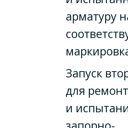
арматуру н
соответст
маркировк
Запуск вто
для ремон
и испытан
запорно-