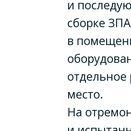
и последу
сборке ЗПА
в помещен
оборудова
отдельное
место.
На отремо
и испытан