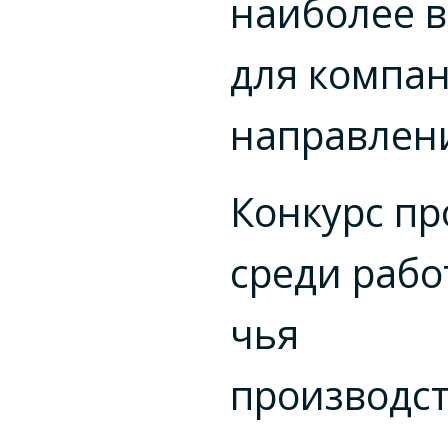
наиболее 
для компа
направлен
Конкурс пр
среди рабо
чья
производс