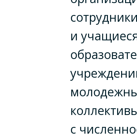
сотрудник
и учащиес
образоват
учреждени
молодежн
коллектив
с численн