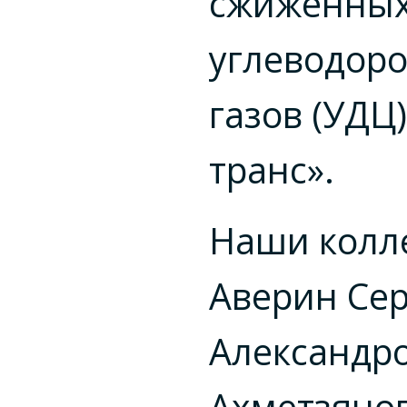
сжиженны
углеводор
газов (УДЦ)
транс».
Наши колл
Аверин Се
Александр
Ахметзяно