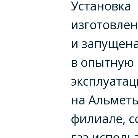
Установка
изготовле
и запущен
в опытную
эксплуата
на Альмет
филиале, 
газ исполь