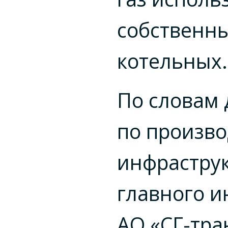
собственн
котельных.
По словам 
по произв
инфрастру
главного 
АО «СГ-тра