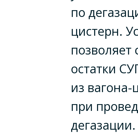
по дегазац
цистерн. У
позволяет 
остатки СУ
из вагона-
при прове
дегазации.