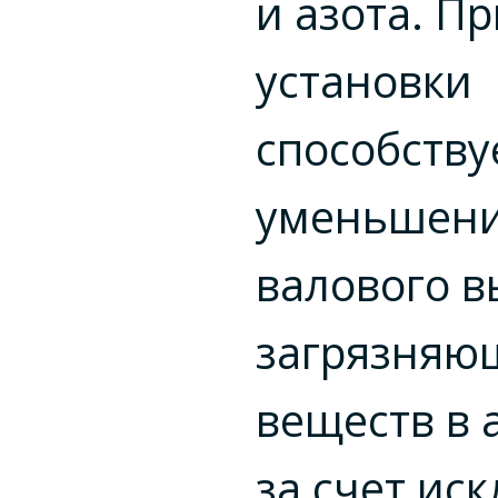
и азота. П
установки
способству
уменьшен
валового в
загрязняю
веществ в 
за счет ис