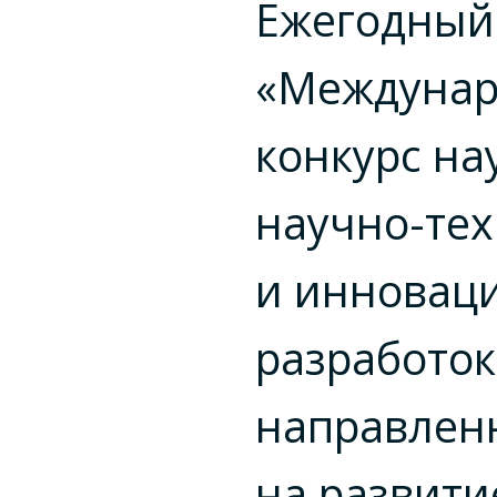
Ежегодный
«Междуна
конкурс на
научно-те
и инновац
разработок
направлен
на развити