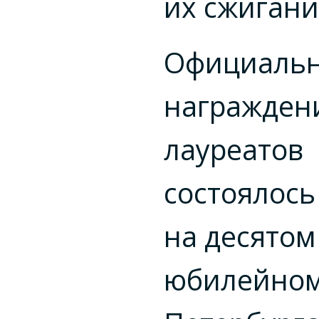
их сжигани
Официаль
награжден
лауреатов
состоялось
на десятом
юбилейно