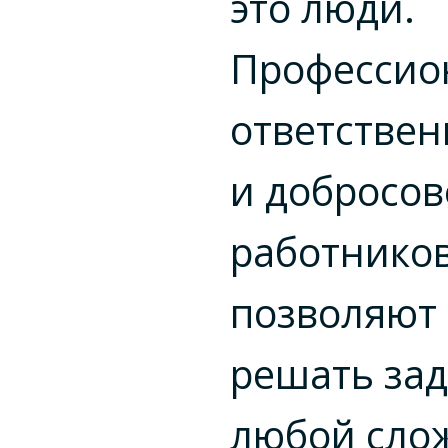
это люди.
Профессио
ответствен
и добросов
работнико
позволяют
решать за
любой сло