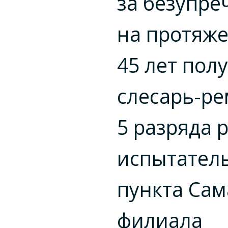
за безупре
на протяж
45 лет пол
слесарь-р
5 разряда 
испытател
пункта Сам
филиала