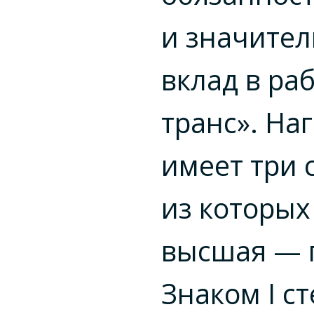
и значите
вклад в раб
транс». На
имеет три 
из которых
высшая — 
Знаком I с