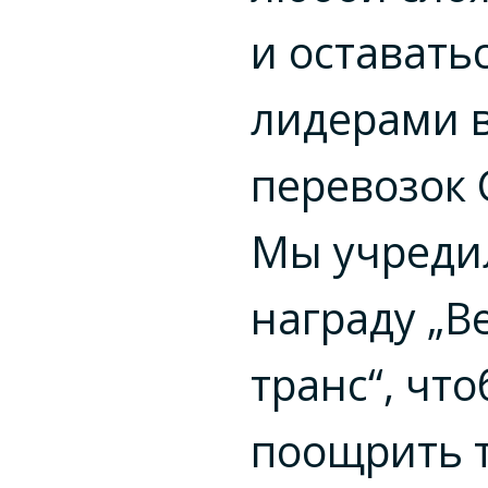
и оставать
лидерами в
перевозок 
Мы учреди
награду „В
транс“, чт
поощрить т