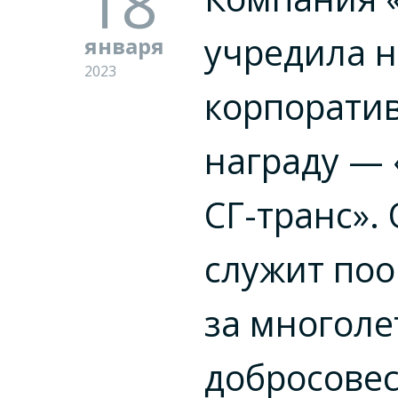
18
учредила 
января
2023
корпорати
награду — 
СГ-транс».
служит по
за многол
добросовес