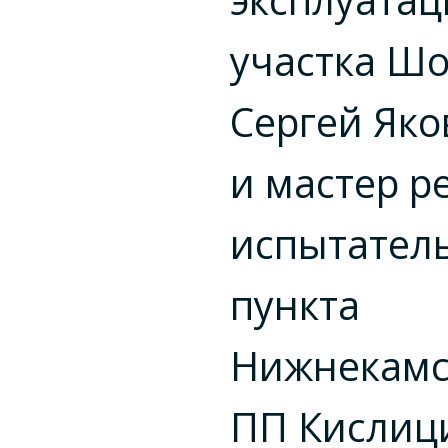
участка Ш
Сергей Як
и мастер р
испытател
пункта
Нижнекамс
ПП Кислиц