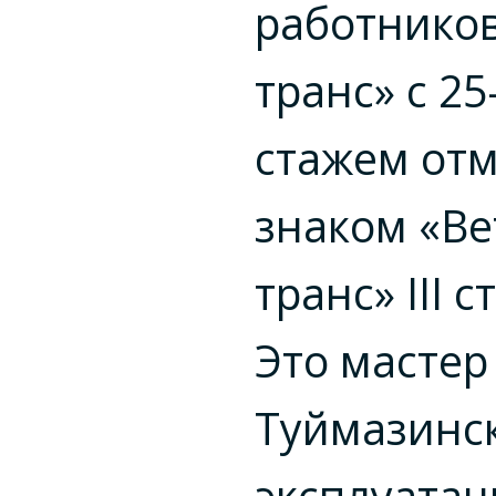
работников
транс» с
25
стажем от
знаком «Ве
транс» III 
Это мастер
Туймазинс
эксплуата