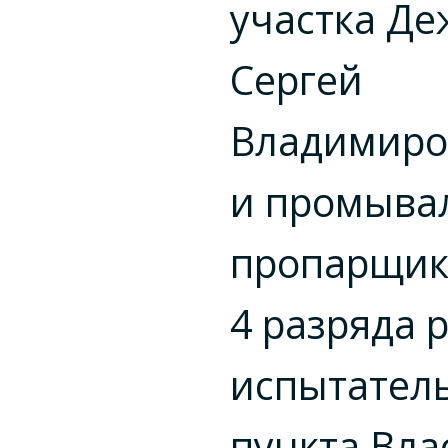
участка Д
Сергей
Владимиро
и промыва
пропарщик
4 разряда 
испытател
пункта Вла