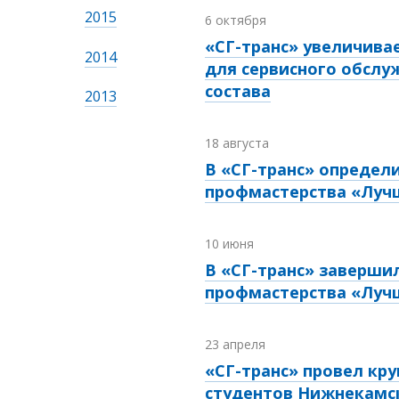
2015
6 октября
«СГ-транс» увеличив
2014
для сервисного обслу
состава
2013
18 августа
В «СГ-транс» определ
профмастерства «Луч
10 июня
В «СГ-транс» заверши
профмастерства «Луч
23 апреля
«СГ-транс» провел кру
студентов Нижнекамс