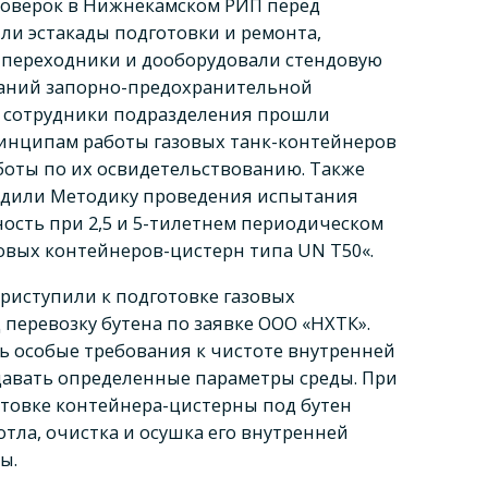
роверок в Нижнекамском РИП перед
ли эстакады подготовки и ремонта,
 переходники и дооборудовали стендовую
таний запорно-предохранительной
ь сотрудники подразделения прошли
ринципам работы газовых танк-контейнеров
боты по их освидетельствованию. Также
рдили Методику проведения испытания
ость при 2,5 и
5-тилетнем
периодическом
овых контейнеров-цистерн типа UN T50«.
риступили к подготовке газовых
перевозку бутена по заявке ООО «НХТК».
ь особые требования к чистоте внутренней
здавать определенные параметры среды. При
товке контейнера-цистерны под бутен
тла, очистка и осушка его внутренней
ы.