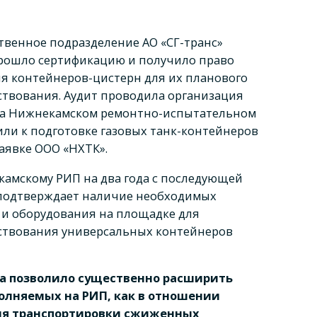
венное подразделение АО «СГ-транс»
рошло сертификацию и получило право
ия контейнеров-цистерн для их планового
ствования. Аудит проводила организация
 На Нижнекамском ремонтно-испытательном
или к подготовке газовых танк-контейнеров
заявке ООО «НХТК».
амскому РИП на два года с последующей
 подтверждает наличие необходимых
 и оборудования на площадке для
ствования универсальных контейнеров
а позволило существенно расширить
олняемых на РИП, как в отношении
ля транспортировки сжиженных