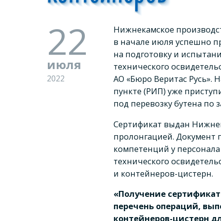
22
Нижнекамское производст
в начале июля успешно п
на подготовку и испытан
июля
технического освидетель
2022
АО «Бюро Веритас Русь».
пункте (РИП) уже приступ
под перевозку бутена по 
Сертификат выдан Нижнек
пролонгацией. Документ
компетенций у персонала
технического освидетель
и контейнеров-цистерн.
«Получение сертификат
перечень операций, вып
контейнеров-цистерн д