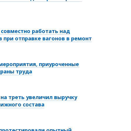
т совместно работать над
 при отправке вагонов в ремонт
 мероприятия, приуроченные
храны труда
у на треть увеличил выручку
ижного состава
 протестировали опытный