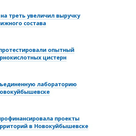
у на треть увеличил выручку
ижного состава
 протестировали опытный
ернокислотных цистерн
объединенную лабораторию
 Новокуйбышевске
 профинансировала проекты
ерриторий в Новокуйбышевске