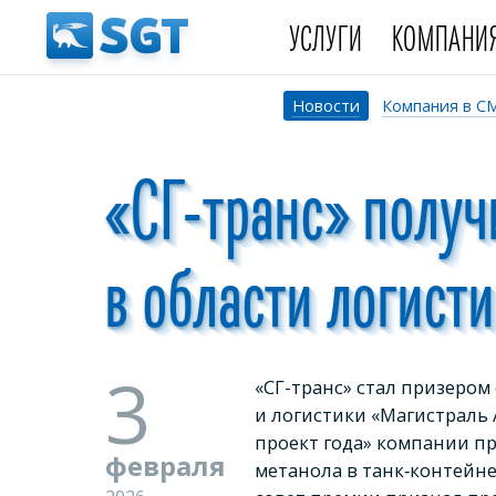
УСЛУГИ
КОМПАНИ
Новости
Компания в С
«СГ-транс» полу
в области логисти
3
«СГ-транс» стал призером
и логистики «Магистраль
проект года» компании п
февраля
метанола в танк‑контейн