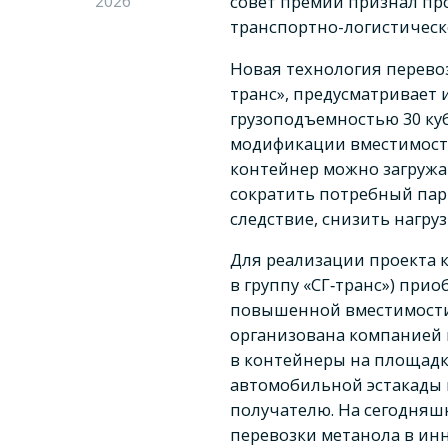
2026
совет премии признал пр
транспортно-логистическ
Новая технология перево
транс», предусматривает
грузоподъемностью 30 ку
модификации вместимостью
контейнер можно загружа
сократить потребный парк
следствие, снизить нагру
Для реализации проекта 
в группу «СГ‑транс») при
повышенной вместимости.
организована компанией в
в контейнеры на площадк
автомобильной эстакады 
получателю. На сегодняш
перевозки метанола в ин