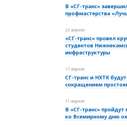
В «СГ-транс» заверши
профмастерства «Луч
23 апреля
«СГ-транс» провел кру
студентов Нижнекамс
инфраструктуры
17 апреля
СГ-транс и НХТК буду
сокращением простоев
11 апреля
В «СГ-транс» пройдут
ко Всемирному дню о