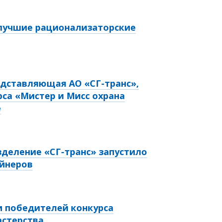
 лучшие рационализаторские
едставляющая АО «СГ-транс»,
рса «Мистер и Мисс охрана
е
деление «СГ-транс» запустило
ейнеров
и победителей конкурса
астерства