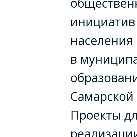
обществен
инициатив
населения
в муницип
образован
Самарской 
Проекты д
реализаци