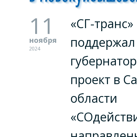
11
«СГ-транс»
поддержал
ноября
2024
губернато
проект в С
области
«СОдействи
направлен