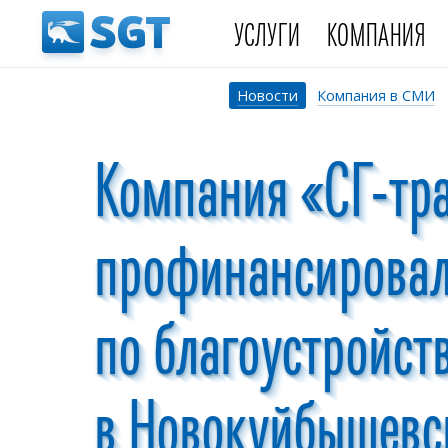
УСЛУГИ
КОМПАНИЯ
Новости
Компания в СМИ
Компания «СГ-тр
профинансировал
по благоустройст
в Новокуйбышевс