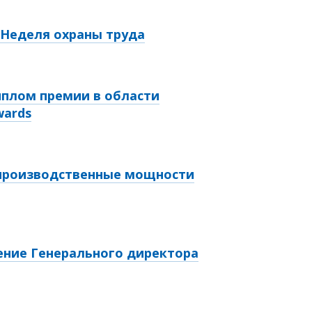
т Неделя охраны труда
иплом премии в области
wards
 производственные мощности
ение Генерального директора