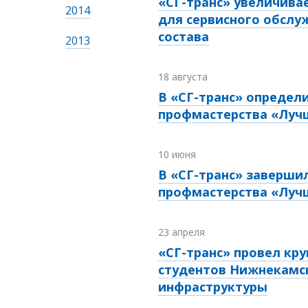
«СГ-транс» увеличив
2014
для сервисного обслу
состава
2013
18 августа
В «СГ-транс» определ
профмастерства «Луч
10 июня
В «СГ-транс» заверши
профмастерства «Луч
23 апреля
«СГ-транс» провел кру
студентов Нижнекамс
инфраструктуры