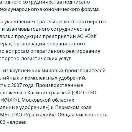
ыгодного сотрудничества подписано
 международного экономического форума.
а укрепление стратегического партнерства
о и взаимовыгодного сотрудничества
евозки продукции предприятий АО «ОХК
нерах, организации операционного
 по вопросам оперативного реагирования
портно-логистических услуг.
н из крупнейших мировых производителей
калийных и комплексных удобрений,
ть с 2007 года. Производственные
оложены в Калининградской (ООО «ГЕО
 «КЧХК»), Московской областях
ральные удобрения») и Пермском крае
ПМУ», ПАО «Уралкалий»). Общая численность
00 человек.