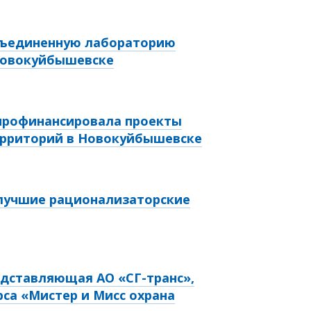
объединенную лабораторию
 Новокуйбышевске
 профинансировала проекты
ерриторий в Новокуйбышевске
 лучшие рационализаторские
едставляющая АО «СГ-транс»,
рса «Мистер и Мисс охрана