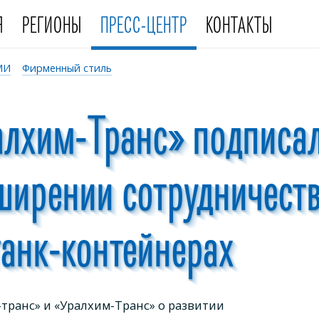
Я
РЕГИОНЫ
ПРЕСС-ЦЕНТР
КОНТАКТЫ
МИ
Фирменный стиль
алхим-Транс» подписа
ширении сотрудничест
танк-контейнерах
транс» и «Уралхим-Транс» о развитии