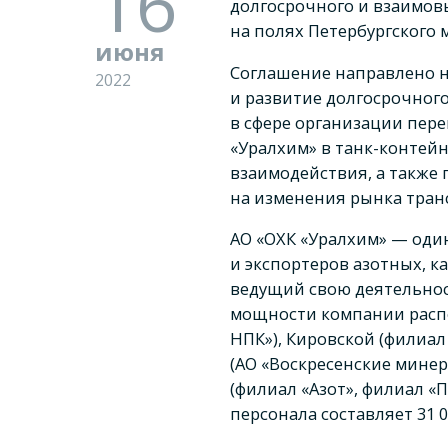
16
долгосрочного и взаимов
на полях Петербургского
июня
Соглашение направлено н
2022
и развитие долгосрочног
в сфере организации пер
«Уралхим» в танк-контей
взаимодействия, а также
на изменения рынка транс
АО «ОХК «Уралхим» — оди
и экспортеров азотных, 
ведущий свою деятельнос
мощности компании расп
НПК»), Кировской (филиал
(АО «Воскресенские мине
(филиал «Азот», филиал «
персонала составляет 31 0