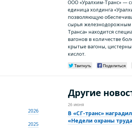
ООО «Уралхим-Транс» — с
единица холдинга «Уралх
позволяющую обеспечиват
сырья железнодорожным т
Транса» находится специ
вагонов в количестве бол
крытые вагоны, цистерны
кислот.
Твитнуть
Поделиться
Другие новос
26 июня
2026
В «СГ-транс» награди
«Недели охраны труда
2025