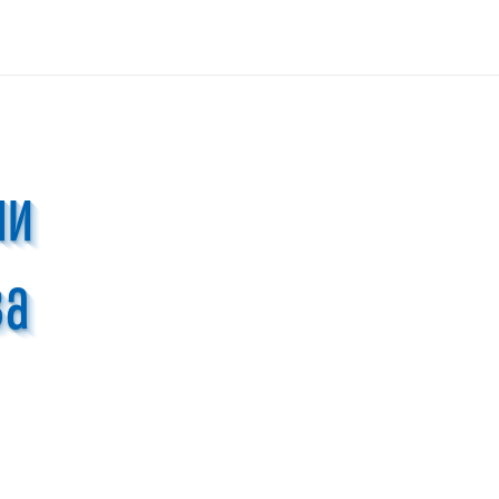
ли
ва