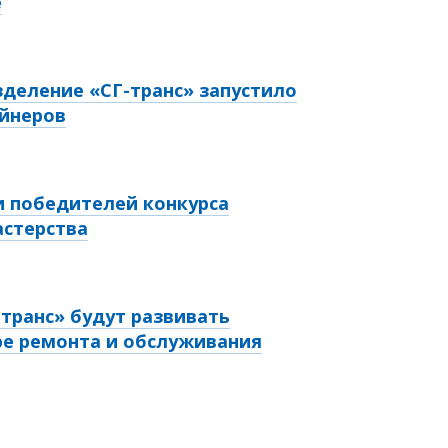
е
деление «СГ-транс» запустило
ейнеров
и победителей конкурса
астерства
мтранс» будут развивать
ре ремонта и обслуживания